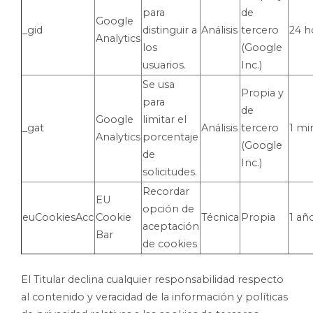
para
de
Google
_gid
distinguir a
Análisis
tercero
24 h
Analytics
los
(Google
usuarios.
Inc.)
Se usa
Propia y
para
de
Google
limitar el
_gat
Análisis
tercero
1 mi
Analytics
porcentaje
(Google
de
Inc.)
solicitudes.
Recordar
EU
opción de
euCookiesAcc
Cookie
Técnica
Propia
1 añ
aceptación
Bar
de cookies
El Titular declina cualquier responsabilidad respecto
al contenido y veracidad de la información y políticas