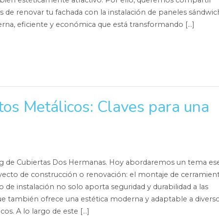
bién estéticamente atractivo. Por ello, queremos compartir
as de renovar tu fachada con la instalación de paneles sándwic
rna, eficiente y económica que está transformando […]
os Metálicos: Claves para una
og de Cubiertas Dos Hermanas. Hoy abordaremos un tema ese
yecto de construcción o renovación: el montaje de cerramien
o de instalación no solo aporta seguridad y durabilidad a las
que también ofrece una estética moderna y adaptable a divers
cos. A lo largo de este […]