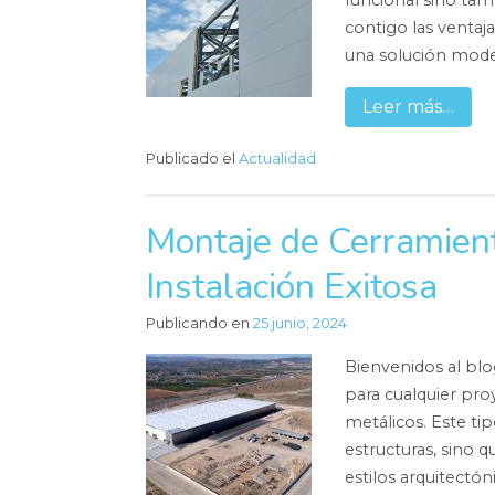
funcional sino tam
contigo las ventaj
una solución mode
Leer más…
Publicado el
Actualidad
Montaje de Cerramient
Instalación Exitosa
Publicando en
25 junio, 2024
Bienvenidos al bl
para cualquier pro
metálicos. Este tip
estructuras, sino 
estilos arquitectóni