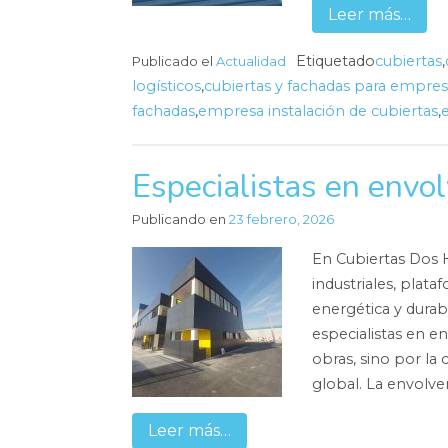
Leer más…
Etiquetado
cubiertas
,
Publicado el
Actualidad
logísticos
,
cubiertas y fachadas para empres
fachadas
,
empresa instalación de cubiertas
,
Especialistas en envol
Publicando en
23 febrero, 2026
En Cubiertas Dos 
industriales, plata
energética y durab
especialistas en e
obras, sino por la
global. La envolve
Leer más…