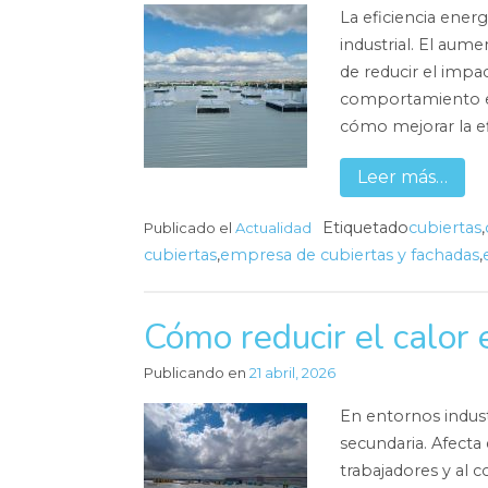
La eficiencia ener
industrial. El aume
de reducir el imp
comportamiento en
cómo mejorar la ef
Leer más…
Etiquetado
cubiertas
,
Publicado el
Actualidad
cubiertas
,
empresa de cubiertas y fachadas
,
Cómo reducir el calor 
Publicando en
21 abril, 2026
En entornos indust
secundaria. Afecta 
trabajadores y al 