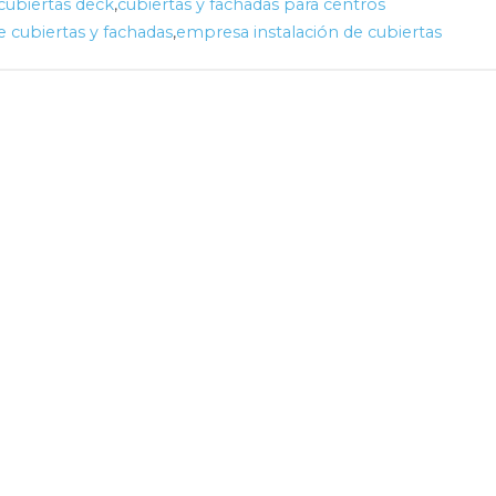
cubiertas deck
,
cubiertas y fachadas para centros
 cubiertas y fachadas
,
empresa instalación de cubiertas