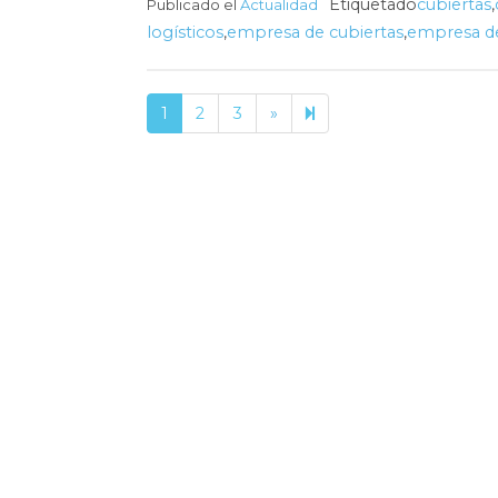
Etiquetado
cubiertas
,
Publicado el
Actualidad
logísticos
,
empresa de cubiertas
,
empresa de
Next
16
1
2
3
»
page