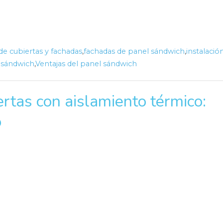
e cubiertas y fachadas
,
fachadas de panel sándwich
,
instalació
l sándwich
,
Ventajas del panel sándwich
ertas con aislamiento térmico:
o