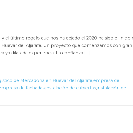
 y el último regalo que nos ha dejado el 2020 ha sido el inicio 
n Huévar del Aljarafe. Un proyecto que comenzamos con gran
a ya dilatada experiencia. La confianza […]
gístico de Mercadona en Huévar del Aljarafe
,
empresa de
empresa de fachadas
,
instalación de cubiertas
,
instalación de