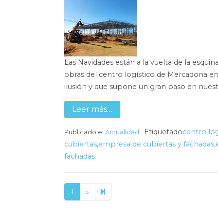
Las Navidades están a la vuelta de la esquina
obras del centro logístico de Mercadona e
ilusión y que supone un gran paso en nuestr
Leer más…
Etiquetado
centro lo
Publicado el
Actualidad
cubiertas
,
empresa de cubiertas y fachadas
,
fachadas
Next
2
1
»
page