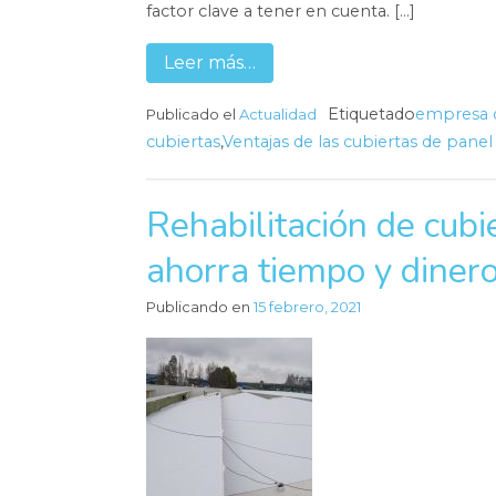
factor clave a tener en cuenta. […]
Leer más…
Etiquetado
empresa d
Publicado el
Actualidad
cubiertas
,
Ventajas de las cubiertas de pane
Rehabilitación de cubi
ahorra tiempo y diner
Publicando en
15 febrero, 2021