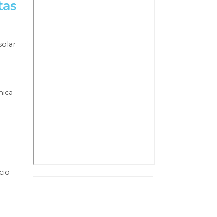
tas
solar
mica
cio