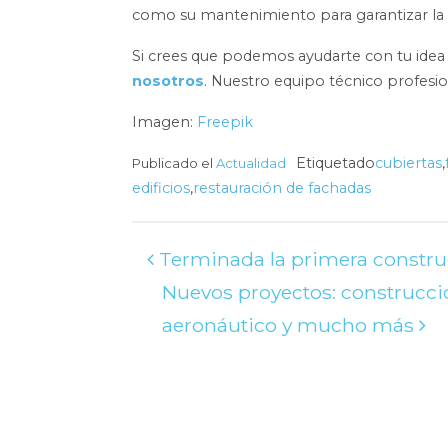
como su mantenimiento para garantizar la 
Si crees que podemos ayudarte con tu ide
nosotros
. Nuestro equipo técnico profesi
Imagen:
Freepik
Etiquetado
cubiertas
,
Publicado el
Actualidad
edificios
,
restauración de fachadas
Post
Terminada la primera construc
Nuevos proyectos: construcció
navigation
aeronáutico y mucho más